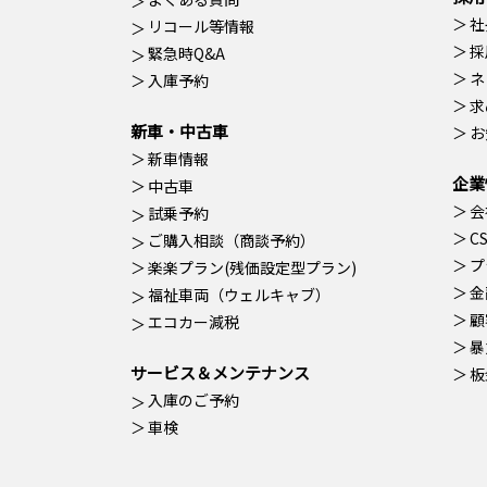
社
リコール等情報
採
緊急時Q&A
ネ
入庫予約
求
新車・中古車
お
新車情報
企業
中古車
会
試乗予約
C
ご購入相談（商談予約）
プ
楽楽プラン(残価設定型プラン)
金
福祉車両（ウェルキャブ）
顧
エコカー減税
暴
サービス＆メンテナンス
板
入庫のご予約
車検