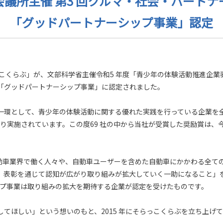
議所主催 第3 回クルマ・社会・パート
「グッドパートナーシップ事業」認定
こくらぶ」が、文部科学省主催令和5 年度「青少年の体験活動推進企業
て「グッドパートナーシップ事業」に認定されました。
一環として、青少年の体験活動に関する優れた実践を行っている企業を全
度より実施されています。この度69 社の中から当社が受賞した奨励賞は、
動車業界で働く人々や、自動車ユーザーを含めた自動車にかかわる全て
表彰を通じて認知が広がり取り組みが拡大していく一助になること」を目
ップ事業は取り組みの拡大を期待する企業が認定を受けたものです。
てほしい」という想いのもと、2015 年にそらっこくらぶを立ち上げ