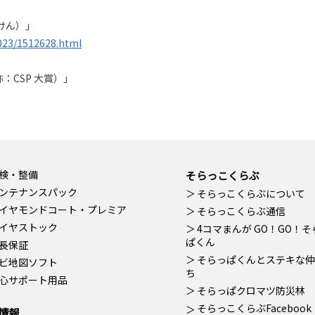
けん）」
023/1512628.html
：CSP 大賞）」
検・整備
そらっこくらぶ
ンテナンスパック
そらっこくらぶについて
イヤモンドコート・プレミア
そらっこくらぶ通信
イヤストック
4コマまんが GO！GO！そ
ぱくん
長保証
そらっぱくんとステキな仲
ビ地図ソフト
ち
心サポート用品
そらっぱクロマツ防災林
そらっこくらぶFacebook
情報