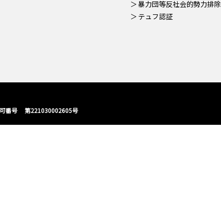
暴力団等反社会的勢力排除
テュフ認証
 第221030002605号