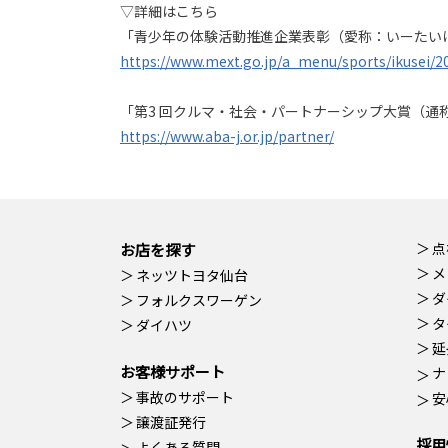
▽詳細はこちら
「青少年の体験活動推進企業表彰（愛称：いーたい
https://www.mext.go.jp/a_menu/sports/ikusei/2
「第3 回クルマ・社会・パートナーシップ大賞（通称
https://www.aba-j.or.jp/partner/
点
お店を探す
メ
ネッツトヨタ仙台
ダ
フォルクスワーゲン
タ
ダイハツ
延
お客様サポート
ナ
事故のサポート
安
譲渡証発行
採用
よくある質問